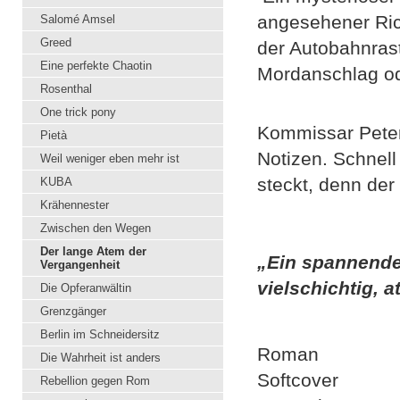
angesehener Ric
Salomé Amsel
Greed
der Autobahnrast
Eine perfekte Chaotin
Mordanschlag ode
Rosenthal
One trick pony
Kommissar Peter 
Pietà
Notizen. Schnell
Weil weniger eben mehr ist
steckt, denn der
KUBA
Krähennester
Zwischen den Wegen
Der lange Atem der
„Ein spannende
Vergangenheit
vielschichtig, 
Die Opferanwältin
Grenzgänger
Berlin im Schneidersitz
Roman
Die Wahrheit ist anders
Softcover
Rebellion gegen Rom