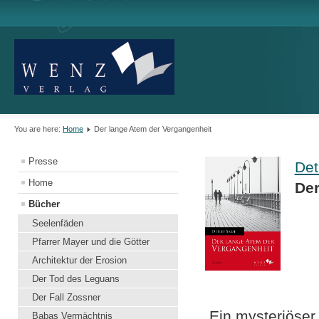
You are here:
Home
Der lange Atem der Vergangenheit
Presse
Det
Home
Der
Bücher
Seelenfäden
Pfarrer Mayer und die Götter
Architektur der Erosion
Der Tod des Leguans
Der Fall Zossner
Ein mysteriöser 
Babas Vermächtnis