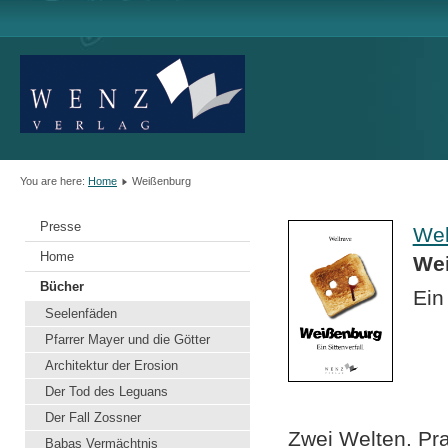
You are here:
Home
Weißenburg
Presse
Wel
Home
We
Bücher
Ein 
Seelenfäden
Pfarrer Mayer und die Götter
Architektur der Erosion
Der Tod des Leguans
Der Fall Zossner
Zwei Welten. Pra
Babas Vermächtnis