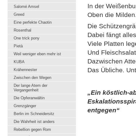
In der Weißenbu
Salomé Amsel
Oben die Milden.
Greed
Eine perfekte Chaotin
Die Schützengrä
Rosenthal
Dabei fängt alle
One trick pony
Viele Platten leg
Pietà
Und Fleischsala
Weil weniger eben mehr ist
Dazwischen Atten
KUBA
Das Übliche. Un
Krähennester
Zwischen den Wegen
Der lange Atem der
Vergangenheit
„Ein köstlich-a
Die Opferanwältin
Eskalationsspir
Grenzgänger
entgegen“
Berlin im Schneidersitz
Die Wahrheit ist anders
Rebellion gegen Rom