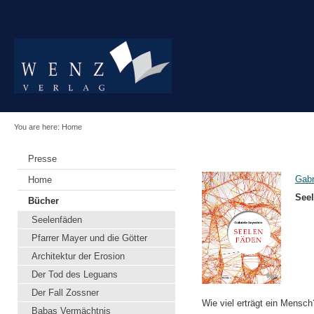
You are here:
Home
Presse
Gabr
Home
See
Bücher
Seelenfäden
Pfarrer Mayer und die Götter
Architektur der Erosion
Der Tod des Leguans
Der Fall Zossner
Wie viel erträgt ein Mensch
Babas Vermächtnis