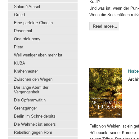
Kraft?
Salomé Amsel
Und was ist, wenn der Punkt
Greed
Wenn die Seelenfäden reiß
Eine perfekte Chaotin
Read more...
Rosenthal
One trick pony
Pietà
Weil weniger eben mehr ist
KUBA
Krähennester
Norbe
Zwischen den Wegen
Archi
Der lange Atem der
Vergangenheit
Die Opferanwältin
Grenzgänger
Berlin im Schneidersitz
Die Wahrheit ist anders
Felix von Weiden ist ein ge
Rebellion gegen Rom
Höhepunkt seiner Karriere. 