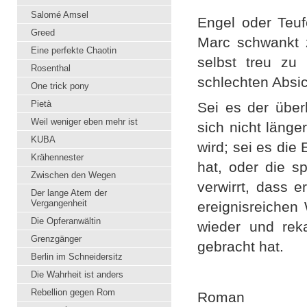
Salomé Amsel
Engel oder Teufe
Greed
Marc schwankt z
Eine perfekte Chaotin
selbst treu zu
Rosenthal
schlechten Absic
One trick pony
Pietà
Sei es der über
Weil weniger eben mehr ist
sich nicht länge
KUBA
wird; sei es die 
Krähennester
hat, oder die 
Zwischen den Wegen
verwirrt, dass 
Der lange Atem der
Vergangenheit
ereignisreichen 
Die Opferanwältin
wieder und reka
Grenzgänger
gebracht hat.
Berlin im Schneidersitz
Die Wahrheit ist anders
Rebellion gegen Rom
Roman