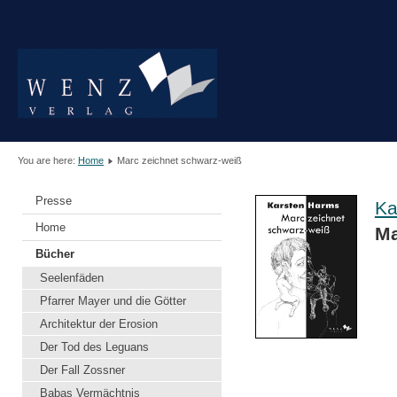
You are here:
Home
Marc zeichnet schwarz-weiß
Presse
Ka
Home
Ma
Bücher
Seelenfäden
Pfarrer Mayer und die Götter
Architektur der Erosion
Der Tod des Leguans
Der Fall Zossner
Babas Vermächtnis