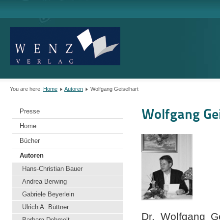
You are here:
Home
Autoren
Wolfgang Geiselhart
Wolfgang Gei
Presse
Home
Bücher
Autoren
Hans-Christian Bauer
Andrea Berwing
Gabriele Beyerlein
Ulrich A. Büttner
Dr. Wolfgang G
Barbara Dehmelt