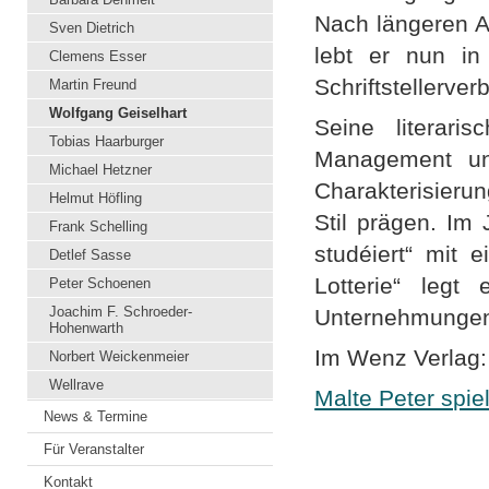
Nach längeren Au
Sven Dietrich
lebt er nun in
Clemens Esser
Schriftstellerve
Martin Freund
Wolfgang Geiselhart
Seine literaris
Tobias Haarburger
Management und
Michael Hetzner
Charakterisieru
Helmut Höfling
Stil prägen. Im
Frank Schelling
studéiert“ mit 
Detlef Sasse
Lotterie“ legt
Peter Schoenen
Joachim F. Schroeder-
Unternehmungen 
Hohenwarth
Im Wenz Verlag:
Norbert Weickenmeier
Wellrave
Malte Peter spiel
News & Termine
Für Veranstalter
Kontakt